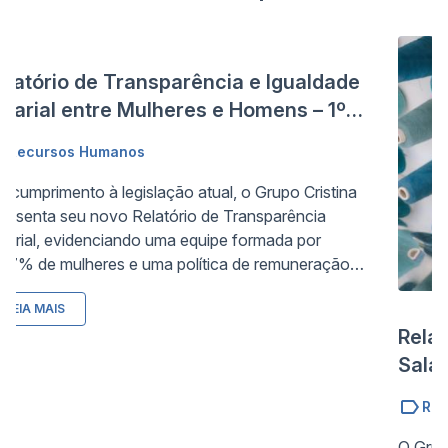
elatório de Transparência e Igualdade
alarial entre Mulheres e Homens – 1º
emestre de 2026
Recursos Humanos
 cumprimento à legislação atual, o Grupo Cristina
resenta seu novo Relatório de Transparência
larial, evidenciando uma equipe formada por
,7% de mulheres e uma política de remuneração
sta. Mais do que apresentar dados, o relatório
LEIA MAIS
força a cultura da empresa construída desde 1970,
Relat
talhando suas ações afirmativas ativas para a
ntratação diversa, promoção para cargos de
Salar
derança e incentivo ao compartilhamento de
Seme
Rec
sponsabilidades familiares.
O Grup