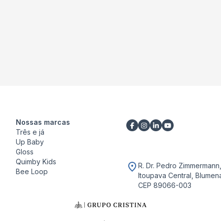
Nossas marcas
Três e já
Up Baby
Gloss
Quimby Kids
R. Dr. Pedro Zimmermann
Bee Loop
Itoupava Central, Blumena
CEP 89066-003