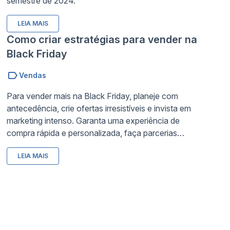
semestre de 2024.
LEIA MAIS
Como criar estratégias para vender na
Black Friday
Vendas
Para vender mais na Black Friday, planeje com
antecedência, crie ofertas irresistíveis e invista em
marketing intenso. Garanta uma experiência de
compra rápida e personalizada, faça parcerias
estratégicas e organize bem sua logística. E não
LEIA MAIS
esqueça: o pós-venda pode fidelizar clientes. Quer
saber como aplicar essas estratégias e maximizar
seus resultados? Leia o blog completo!