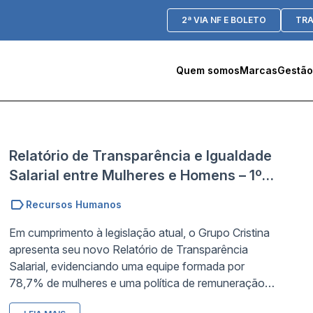
2ª VIA NF E BOLETO
TR
Quem somos
Marcas
Gestão
Relatório de Transparência e Igualdade
Salarial entre Mulheres e Homens – 1º
Semestre de 2026
Recursos Humanos
Em cumprimento à legislação atual, o Grupo Cristina
apresenta seu novo Relatório de Transparência
Salarial, evidenciando uma equipe formada por
78,7% de mulheres e uma política de remuneração
justa. Mais do que apresentar dados, o relatório