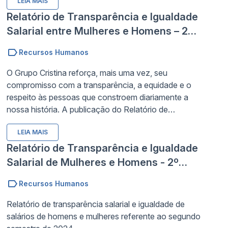
LEIA MAIS
reforça a cultura da empresa construída desde 1970,
detalhando suas ações afirmativas ativas para a
Relatório de Transparência e Igualdade
contratação diversa, promoção para cargos de
Salarial entre Mulheres e Homens – 2º
liderança e incentivo ao compartilhamento de
Semestre de 2025
responsabilidades familiares.
Recursos Humanos
O Grupo Cristina reforça, mais uma vez, seu
compromisso com a transparência, a equidade e o
respeito às pessoas que constroem diariamente a
nossa história. A publicação do Relatório de
Transparência e Igualdade Salarial entre Mulheres e
LEIA MAIS
Homens – 2º Semestre de 2025 tem como objetivo
garantir transparência e contribuir para o avanço da
Relatório de Transparência e Igualdade
equidade salarial entre mulheres e homens em todo
Salarial de Mulheres e Homens - 2º
o país.
Semestre 2024
Recursos Humanos
Relatório de transparência salarial e igualdade de
salários de homens e mulheres referente ao segundo