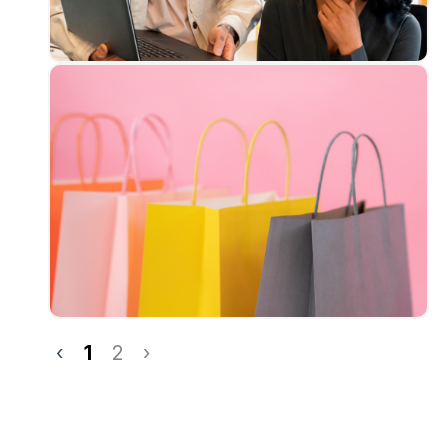
‹
1
2
›